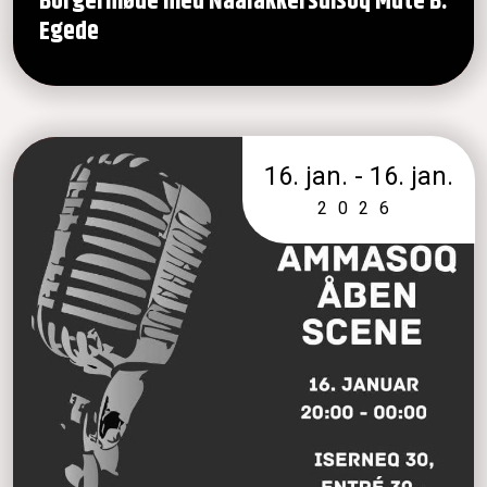
Borgermøde med Naalakkersuisoq Múte B.
Egede
16. jan. - 16. jan.
2026