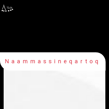
Naammassineqartoq